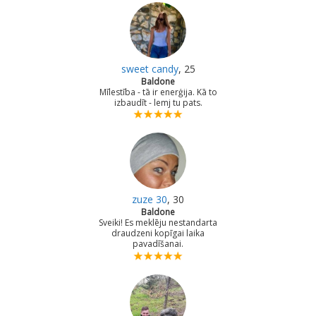
sweet candy
, 25
Baldone
Mīlestība - tā ir enerģija. Kā to
izbaudīt - lemj tu pats.
zuze 30
, 30
Baldone
Sveiki! Es meklēju nestandarta
draudzeni kopīgai laika
pavadīšanai.