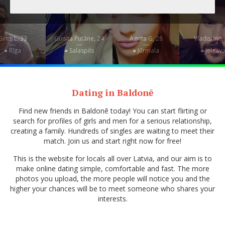
Gints L, 33
Gunita Putāne, 24
Agrita G, 28
Vladislavs,
—
—
—
—
● Rīga
● Salaspils
● Jūrmala
● Jelgav
Dating in Baldonē
Find new friends in Baldonē today! You can start flirting or
search for profiles of girls and men for a serious relationship,
creating a family. Hundreds of singles are waiting to meet their
match. Join us and start right now for free!
This is the website for locals all over Latvia, and our aim is to
make online dating simple, comfortable and fast. The more
photos you upload, the more people will notice you and the
higher your chances will be to meet someone who shares your
interests.