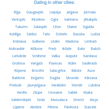
Dating in other cities:
Rīga
Daugavpils
Liepāja
Jelgava
Jūrmala
Ventspils
Rēzekne
Ogre
Valmiera
Jēkabpils
Tukums
Salaspils
Cēsis
Olaine
Sigulda
Kuldīga
Saldus
Talsi
Dobele
Bauska
Ludza
Krāslava
Gulbene
Līvāni
Madona
Limbaži
Aizkraukle
Alūksne
Preiļi
Ikšķile
Balvi
Baloži
Lielvārde
Smiltene
Valka
Aizpute
Kandava
Grobiņa
Vangaži
Pļaviņas
Viļāni
Saulkrasti
Rūjiena
Brocēni
Salacgrīva
Ilūkste
Auce
Baldone
Ķegums
Dagda
Skrunda
Kārsava
Priekule
Jaunjelgava
Varakļāni
Stende
Lubāna
Viesīte
Zilupe
Cesvaine
Sabile
Viļaka
Valdemārpils
Seda
Mazsalaca
Strenči
Aloja
Līgatne
Aknīste
Piltene
Pāvilosta
Staicele