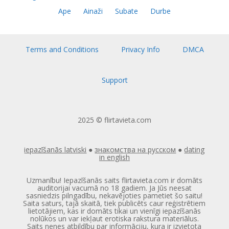
Ape
Ainaži
Subate
Durbe
Terms and Conditions
Privacy Info
DMCA
Support
2025 © flirtavieta.com
iepazīšanās latviski
●
знакомства на русском
●
dating
in english
Uzmanību! Iepazīšanās saits flirtavieta.com ir domāts
auditorijai vacumā no 18 gadiem. Ja Jūs neesat
sasniedzis pilngadību, nekavējoties pametiet šo saitu!
Saita saturs, tajā skaitā, tiek publicēts caur reģistrētiem
lietotājiem, kas ir domāts tikai un vienīgi iepazīšanās
nolūkos un var iekļaut erotiska rakstura materiālus.
Saits nenes atbildību par informāciju, kura ir izvietota