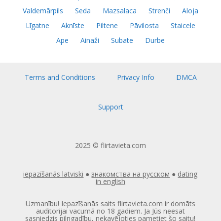
Valdemārpils
Seda
Mazsalaca
Strenči
Aloja
Līgatne
Aknīste
Piltene
Pāvilosta
Staicele
Ape
Ainaži
Subate
Durbe
Terms and Conditions
Privacy Info
DMCA
Support
2025 © flirtavieta.com
iepazīšanās latviski
●
знакомства на русском
●
dating
in english
Uzmanību! Iepazīšanās saits flirtavieta.com ir domāts
auditorijai vacumā no 18 gadiem. Ja Jūs neesat
sasniedzis pilngadību, nekavējoties pametiet šo saitu!