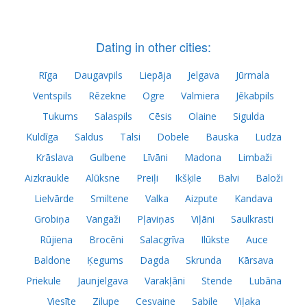
Dating in other cities:
Rīga
Daugavpils
Liepāja
Jelgava
Jūrmala
Ventspils
Rēzekne
Ogre
Valmiera
Jēkabpils
Tukums
Salaspils
Cēsis
Olaine
Sigulda
Kuldīga
Saldus
Talsi
Dobele
Bauska
Ludza
Krāslava
Gulbene
Līvāni
Madona
Limbaži
Aizkraukle
Alūksne
Preiļi
Ikšķile
Balvi
Baloži
Lielvārde
Smiltene
Valka
Aizpute
Kandava
Grobiņa
Vangaži
Pļaviņas
Viļāni
Saulkrasti
Rūjiena
Brocēni
Salacgrīva
Ilūkste
Auce
Baldone
Ķegums
Dagda
Skrunda
Kārsava
Priekule
Jaunjelgava
Varakļāni
Stende
Lubāna
Viesīte
Zilupe
Cesvaine
Sabile
Viļaka