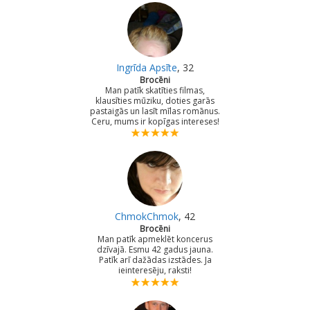
Ingrīda Apsīte
, 32
Brocēni
Man patīk skatīties filmas,
klausīties mūziku, doties garās
pastaigās un lasīt mīlas romānus.
Ceru, mums ir kopīgas intereses!
ChmokChmok
, 42
Brocēni
Man patīk apmeklēt koncerus
dzīvajā. Esmu 42 gadus jauna.
Patīk arī dažādas izstādes. Ja
ieinteresēju, raksti!