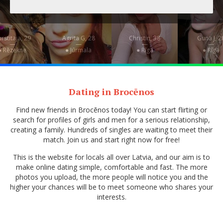
rstitaja, 29
Agrita G, 28
Christin, 38
Guna J, 2
—
—
—
—
● Rēzekne
● Jūrmala
● Rīga
● Rīga
Dating in Brocēnos
Find new friends in Brocēnos today! You can start flirting or
search for profiles of girls and men for a serious relationship,
creating a family. Hundreds of singles are waiting to meet their
match. Join us and start right now for free!
This is the website for locals all over Latvia, and our aim is to
make online dating simple, comfortable and fast. The more
photos you upload, the more people will notice you and the
higher your chances will be to meet someone who shares your
interests.